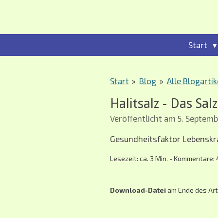
Zum
Hauptinhalt
springen
Start
Start
»
Blog
»
Alle Blogartik
Halitsalz - Das Sal
Veröffentlicht am 5. Septem
Gesundheitsfaktor Lebenskraf
Lesezeit: ca. 3 Min. - Kommentare: 
Download-Datei
am Ende des Art