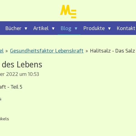
Bücher
Artikel
Blog
Produkte
Kontak
el
»
Gesundheitsfaktor Lebenskraft
»
Halitsalz - Das Sal
z des Lebens
ber 2022 um 10:53
t - Teil 5
4
ikels