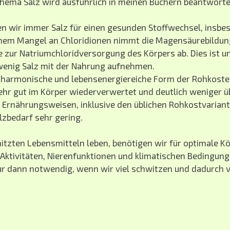
ema Salz wird ausführlich in meinen Büchern beantworte
n wir immer Salz für einen gesunden Stoffwechsel, insbes
inem Mangel an Chloridionen nimmt die Magensäurebildun
zur Natriumchloridversorgung des Körpers ab. Dies ist u
 wenig Salz mit der Nahrung aufnehmen.
harmonische und lebensenergiereiche Form der Rohkoster
ehr gut im Körper wiederverwertet und deutlich weniger ü
 Ernährungsweisen, inklusive den üblichen Rohkostvariant
lzbedarf sehr gering.
tzten Lebensmitteln leben, benötigen wir für optimale Kö
 Aktivitäten, Nierenfunktionen und klimatischen Bedingun
nur dann notwendig, wenn wir viel schwitzen und dadurch v