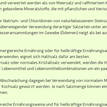
d verwertet werden als von Meersalz und raffiniertem K
 gebundene Mineralstoffe, die mit pflanzlichen und tieri
 Natrium- und Chloridionen von naturbelassenem Steinsal
 überwiegender Verwendung derartiger Salzarten unter a
sseransammlungen im Gewebe (Ödemen) neigt als bei au
.
energiereiche Ernährung oder für heilkräftige Ernährung
erwenden, eignet sich Halitsalz dafür am besten.
alz oder normales Kristallsalz verwendet, werden die He
 Lebensmittel und Lebensmittelkombinationen um ein paar
 Abschwächung dagegen bei Verwendung von normalem Me
 Kochsalz gewürzt werden. Je nach Salzmenge können eini
men.
ereiche Ernährungsweise und für heilkräftige Ernährungs