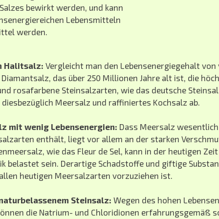
 Salzes bewirkt werden, und kann
senergiereichen Lebensmitteln
ittel werden.
 Halitsalz:
Vergleicht man den Lebensenergiegehalt von 
 Diamantsalz, das über 250 Millionen Jahre alt ist, die hö
 rosafarbene Steinsalzarten, wie das deutsche Steinsalz
diesbezüglich Meersalz und raffiniertes Kochsalz ab.
z mit wenig Lebensenergien:
Dass Meersalz wesentlich
nsalzarten enthält, liegt vor allem an der starken Verschm
meersalz, wie das Fleur de Sel, kann in der heutigen Zeit
k belastet sein. Derartige Schadstoffe und giftige Subst
 allen heutigen Meersalzarten vorzuziehen ist.
naturbelassenem Steinsalz:
Wegen des hohen Lebensene
können die Natrium- und Chloridionen erfahrungsgemäß sc